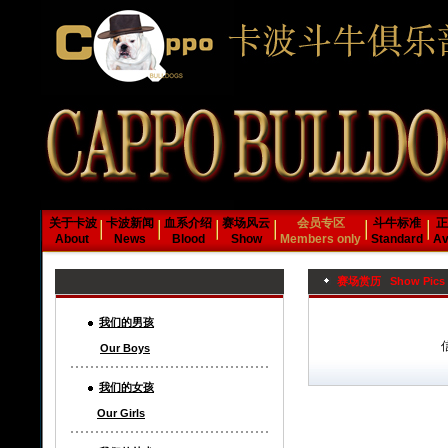
关于卡波
卡波新闻
血系介绍
赛场风云
会员专区
斗牛标准
正
About
News
Blood
Show
Members only
Standard
Av
赛场赏历 Show Pics
我们的男孩
Our Boys
我们的女孩
Our Girls