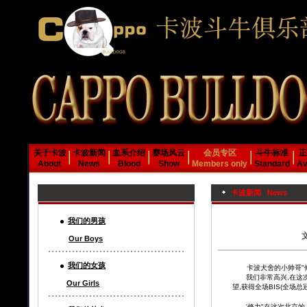
关于卡波
卡波新闻
血系介绍
赛场风云
会员专区
斗牛标准
正
About
News
Blood
Show
Members only
Standard
Av
卡波新闻 News
我们的男孩
Our Boys
我们的女孩
卡波犬舍的小帅哥"修力
我们非常高兴,在这次比
Our Girls
望,获得全场BIS(全场总冠军)
'修力"在这次北京的几场