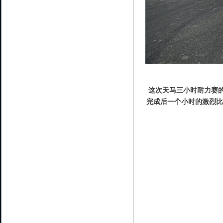
这次天马三小时耐力赛的
完成后一个小时的激烈比