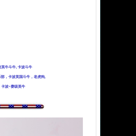
波英牛斗牛, 卡波斗牛
乐部，卡波英国斗牛，
老虎狗
,
a ，上海，卡波=赛级英牛