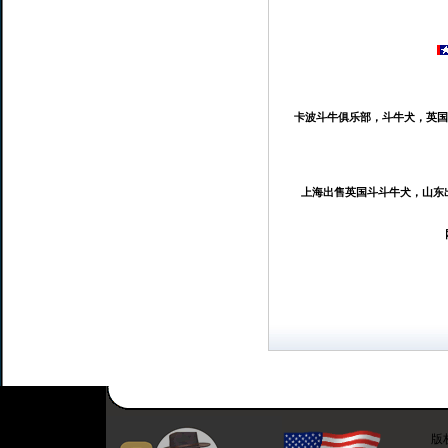
卡波斗牛俱乐部，斗牛犬，英国
上海出售英国斗斗牛犬，山东出售英国
版