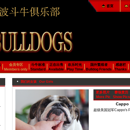
云
会员专区
斗牛标准
正在出售
欢乐时光
国外繁殖者
感谢栏
Members only
Standard
Available
Play Time
Bulldog Friends
Thanks
我们的女孩 Our Girls
更多照片
赛场赏历
More Pic
Show Pics
Cappo 
超级美国冠军Cappo's POL