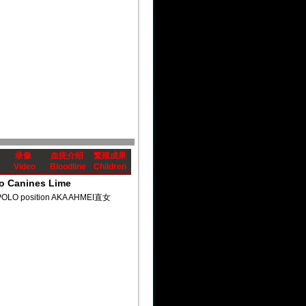
录像
血统介绍
繁殖成果
Video
Bloodline
Children
o Canines Lime
O position AKA AHMEI直女