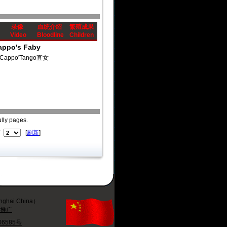
录像
血统介绍
繁殖成果
Video
Bloodline
Children
appo's Faby
Cappo'Tango直女
ully pages.
页
[
刷新
]
ai China）
络推广
06585号