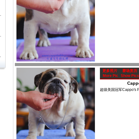
更多照片
赛场赏历
More Pic
Show Pics
Capp
超级美国冠军Cappo's POL