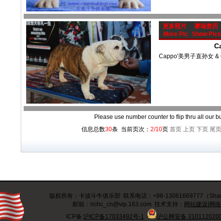
更多照片
赛场赏历
More Pic
Show Pics
C
Cappo'美男子直孙女 & 
Please use number counter to flip thru all our b
信息总数
30
条 当前页次：
2/10
页
首页
上页
下页
尾
版权所有：卡波斗牛俱乐部 联系电话：+86-13061669777（Shangh
邮箱：richc_cn@vip.163.com 技术支持：
网站建设|网
ICP备:
沪ICP备17033492号-1
沪公网安备 310112020