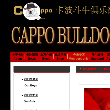
关于卡波
卡波新闻
血系介绍
赛场风云
会员专区
斗牛标准
正
About
News
Blood
Show
Members only
Standard
Av
我们的幼犬 Our Babi
我们的男孩
Our Boys
我们的女孩
Our Girls