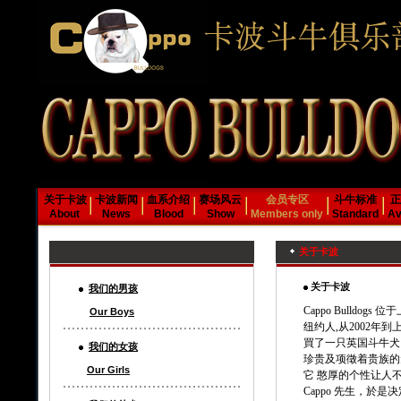
关于卡波
卡波新闻
血系介绍
赛场风云
会员专区
斗牛标准
正
About
News
Blood
Show
Members only
Standard
Av
关于卡波
关于卡波
我们的男孩
Cappo Bulldogs
Our Boys
纽约人,从2002
買了一只英国斗牛犬
我们的女孩
珍贵及项徵着贵族的
Our Girls
它 憨厚的个性让人不
Cappo 先生，於