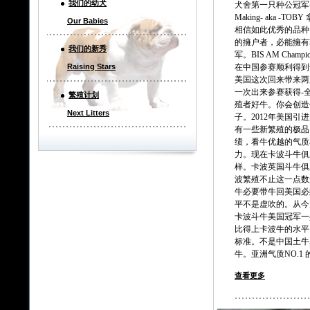
我们的幼犬
犬舍第一只种公冠军登錄Cham
Making- aka
Our Babies
相信如此优秀的品种
的擁户者，必能擁有
我们的新秀
军。BIS AM Champio
Raising Stars
在中国参赛顺利得到全场
美国这次回来带来两只
一次出来参赛获得-
繁殖计划
殖者好牛。你会创造
Next Litters
子。2012年美国引
有一些新繁殖的极品
绩，看牛优越的气质
力。现在卡波斗牛俱
样。卡波英国斗牛俱
波繁殖不止这一点数
牛必要带牛回美国必
平不是虚吹的。从今
卡波斗牛美国冠军一
比得上卡波牛的水平
标准。不是中国土牛
牛。亚洲气质NO.
查看更多