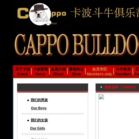
关于卡波
卡波新闻
血系介绍
赛场风云
会员专区
斗牛标准
正
About
News
Blood
Show
Members only
Standard
Av
Children
繁殖成果
我们的男孩
Our Boys
我们的女孩
Our Girls