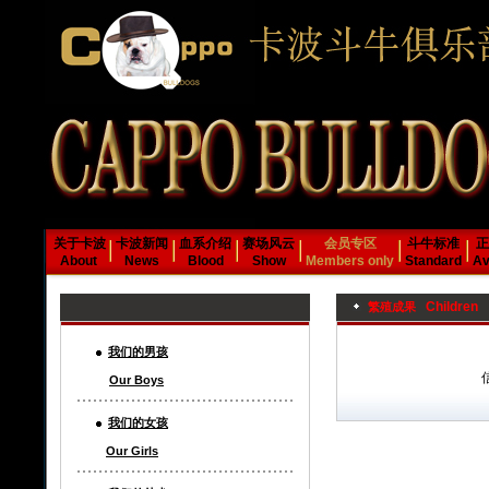
关于卡波
卡波新闻
血系介绍
赛场风云
会员专区
斗牛标准
正
About
News
Blood
Show
Members only
Standard
Av
Children
繁殖成果
我们的男孩
Our Boys
我们的女孩
Our Girls