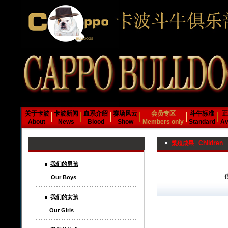
关于卡波
卡波新闻
血系介绍
赛场风云
会员专区
斗牛标准
正
About
News
Blood
Show
Members only
Standard
Av
Children
繁殖成果
我们的男孩
Our Boys
我们的女孩
Our Girls