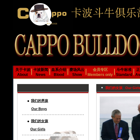
关于卡波
卡波新闻
血系介绍
赛场风云
会员专区
斗牛标准
正
About
News
Blood
Show
Members only
Standard
Av
我们的女孩 Our Girl
我们的男孩
Our Boys
我们的女孩
Our Girls